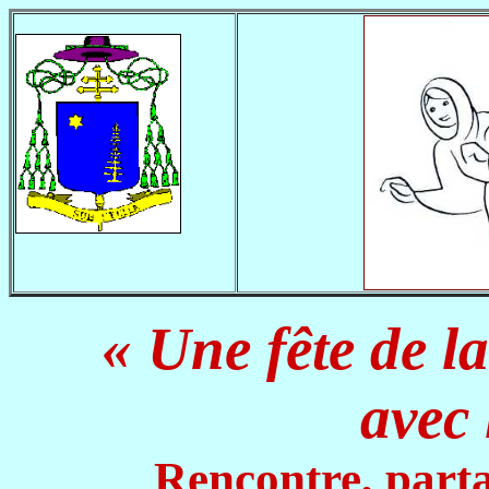
«
Une fêt
avec les c
Rencontre, parta