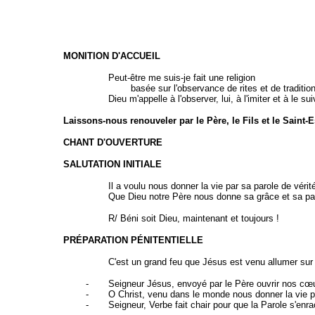
MONITION D'ACCUEIL
Peut-être me suis-je fait une religion
basée sur l'observance de rites et de traditio
Dieu m'appelle à l'observer, lui, à l'imiter et à le suiv
Laissons-nous renouveler par le Père, le Fils et le Saint-
CHANT D'OUVERTURE
SALUTATION INITIALE
Il a voulu nous donner la vie par sa parole de véri
Que Dieu notre Père nous donne sa grâce et sa pai
R/ Béni soit Dieu, maintenant et toujours !
PRÉPARATION PÉNITENTIELLE
C'est un grand feu que Jésus est venu allumer sur l
- Seigneur Jésus, envoyé par le Père ouvrir nos cœurs
- O Christ, venu dans le monde nous donner la vie par 
- Seigneur, Verbe fait chair pour que la Parole s'enrac