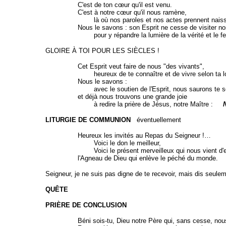
C'est de ton cœur qu'il est venu.
C'est à notre cœur qu'il nous ramène,
là où nos paroles et nos actes prennent naiss
Nous le savons : son Esprit ne cesse de visiter no
pour y répandre la lumière de la vérité et le feu d
GLOIRE À TOI POUR LES SIÈCLES !
Cet Esprit veut faire de nous "des vivants",
heureux de te connaître et de vivre selon ta loi
Nous le savons :
avec le soutien de l'Esprit, nous saurons te servi
et déjà nous trouvons une grande joie
à redire la prière de Jésus, notre Maître :
N
LITURGIE DE COMMUNION
éventuellement
Heureux les invités au Repas du Seigneur !…
Voici le don le meilleur,
Voici le présent merveilleux qui nous vient d'en
l'Agneau de Dieu qui enlève le péché du monde.
Seigneur, je ne suis pas digne de te recevoir, mais dis seuleme
QUÊTE
PRIÈRE DE CONCLUSION
Béni sois-tu, Dieu notre Père qui, sans cesse, nous c