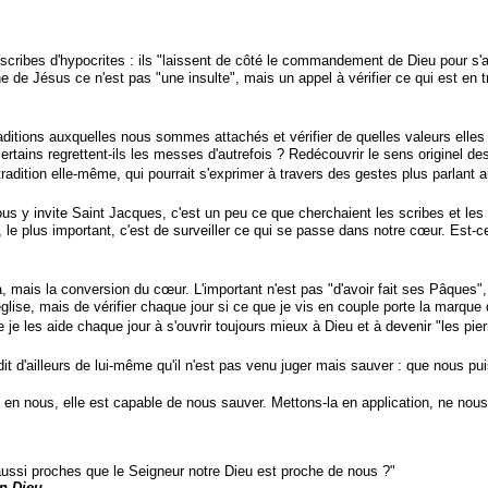
scribes d'hypocrites : ils "laissent de côté le commandement de Dieu pour s
 de Jésus ce n'est pas "une insulte", mais un appel à vérifier ce qui est en 
ditions auxquelles nous sommes attachés et vérifier de quelles valeurs elles
ins regrettent-ils les messes d'autrefois ? Redécouvrir le sens originel des t
la tradition elle-même, qui pourrait s'exprimer à travers des gestes plus parlant a
nvite Saint Jacques, c'est un peu ce que cherchaient les scribes et les ph
i, le plus important, c'est de surveiller ce qui se passe dans notre cœur. Est-c
ais la conversion du cœur. L'important n'est pas "d'avoir fait ses Pâques", ma
'église, mais de vérifier chaque jour si ce que je vis en couple porte la marque
 je les aide chaque jour à s'ouvrir toujours mieux à Dieu et à devenir "les pier
d'ailleurs de lui-même qu'il n'est pas venu juger mais sauver : que nous pui
ous, elle est capable de nous sauver. Mettons-la en application, ne nous 
 proches que le Seigneur notre Dieu est proche de nous ?"
n Dieu...