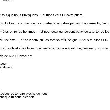
ue nous l'invoquons". Tournons vers lui notre prière...
l'Eglise… comme pour les chrétiens perturbés par les changements, Seigneu
res entre les hommes…, et pour ceux qui perdent patience à tenter de les ab
racisme…, et pour ceux qui les font souffrir, Seigneur, nous te prions ! R/
arole et cherchions vraiment à la mettre en pratique, Seigneur, nous te p
eux qui l'invoquent,
œur
 Amour.
.
,
s de te faire proche de nous.
 que tu nous aies fait.