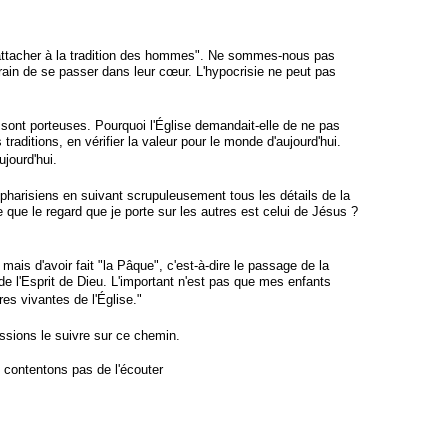
'attacher à la tradition des hommes". Ne sommes-nous pas
train de se passer dans leur cœur. L'hypocrisie ne peut pas
 sont porteuses. Pourquoi l'Église demandait-elle de ne pas
raditions, en vérifier la valeur pour le monde d'aujourd'hui.
ujourd'hui.
arisiens en suivant scrupuleusement tous les détails de la
e que le regard que je porte sur les autres est celui de Jésus ?
is d'avoir fait "la Pâque", c'est-à-dire le passage de la
 de l'Esprit de Dieu. L'important n'est pas que mes enfants
res vivantes de l'Église."
ssions le suivre sur ce chemin.
contentons pas de l'écouter