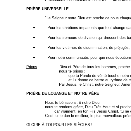
PRIÈRE UNIVERSELLE
"Le Seigneur notre Dieu est proche de nous chaque fois q
Pour les chrétiens impatients que tout change dans 
Pour les semeurs de division qui dressent des barriè
Pour les victimes de discrimination, de préjugés, du 
Pour notre communauté, pour que nous écoutions ta P
Prions
: Dieu et Père de tous les hommes, proche de c
nous te prions :
que ta Parole de vérité touche notre c
et lui donne de battre au rythme de ton
Par Jésus, le Christ, notre Seigneur. Amen
PRIÈRE DE LOUANGE ET NOTRE PÈRE
Nous te bénissons, ô notre Dieu,
nous te rendons grâce, Dieu Très-Haut et si proche
car vraiment, en ton Fils Jésus Christ, tu ne cesse
C'est lui le don le meilleur, le plus merveilleux présent
GLOIRE À TOI POUR LES SIÈCLES !