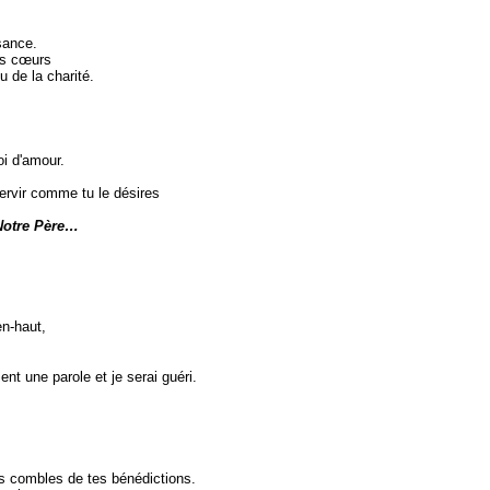
ance.
s cœurs
e la charité.
 d'amour.
r comme tu le désires
otre Père…
-haut,
nt une parole et je serai guéri.
ombles de tes bénédictions.