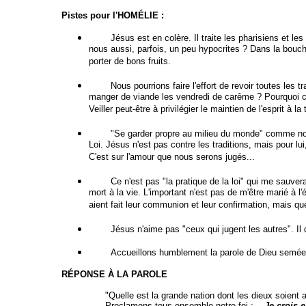
Pistes pour l'HOMÉLIE :
Jésus est en colère. Il traite les pharisiens et les 
nous aussi, parfois, un peu hypocrites ? Dans la bouche
porter de bons fruits.
Nous pourrions faire l'effort de revoir toutes les tra
manger de viande les vendredi de carême ? Pourquoi certa
Veiller peut-être à privilégier le maintien de l'esprit à 
"Se garder propre au milieu du monde" comme nous y i
Loi. Jésus n'est pas contre les traditions, mais pour lu
C'est sur l'amour que nous serons jugés...
Ce n'est pas "la pratique de la loi" qui me sauvera, m
mort à la vie. L'important n'est pas de m'être marié à l
aient fait leur communion et leur confirmation, mais que
Jésus n'aime pas "ceux qui jugent les autres". Il dit 
Accueillons humblement la parole de Dieu semée en n
RÉPONSE À LA PAROLE
"Quelle est la grande nation dont les dieux soient aussi
Proclamons tous ensemble notre foi :
Je crois e