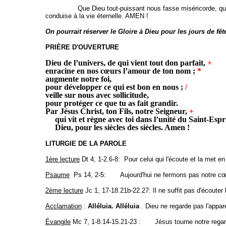
Que Dieu tout-puissant nous fasse miséricorde, qu'il nous 
conduise à la vie éternelle. AMEN !
On pourrait réserver le Gloire à Dieu pour les jours de fêt
PRIÈRE D'OUVERTURE
Dieu de l’univers, de qui vient tout don parfait,
+
enracine en nos cœurs l’amour de ton nom ;
*
augmente notre foi,
pour développer ce qui est bon en nous ;
/
veille sur nous avec sollicitude,
pour protéger ce que tu as fait grandir.
Par Jésus Christ, ton Fils, notre Seigneur,
+
qui vit et règne avec toi dans l’unité du Saint-Espr
Dieu, pour les siècles des siècles.
Amen !
LITURGIE DE LA PAROLE
1ère lecture
Dt 4, 1-2.6-8
: Pour celui qui l'écoute et la met en
Psaume
Ps 14, 2-5
: Aujourd'hui ne fermons pas notre cœu
2ème lecture
Jc 1, 17-18.21b-22.27
: Il ne suffit pas d'écouter l
Acclamation
:
Alléluia. Alléluia
. Dieu ne regarde pas l'appa
Évangile
Mc 7, 1-8.14-15.21-23
: Jésus tourne notre regard v