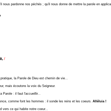
pardonne nos péchés ; qu'il nous donne de mettre la parole en application
e
it,
/
 pratique, la Parole de Dieu est chemin de vie...
r, mais écoutons la voix du Seigneur.
a Parole : il faut l'accueillir...
rence, comme font les hommes : il sonde les reins et les coeurs.
Alléluia !
ers ce qui habite notre coeur...