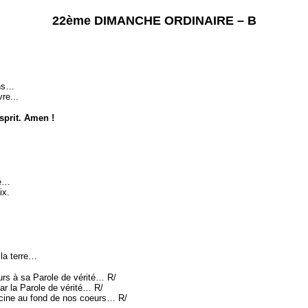
22ème DIMANCHE ORDINAIRE – B
ns…
re...
Esprit. Amen !
té…
x.
a terre…
 à sa Parole de vérité… R/
la Parole de vérité… R/
ine au fond de nos coeurs… R/