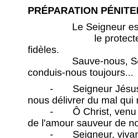
PRÉPARATION PÉNITE
Le Seigneur est la 
le protecteur et 
fidèles.
Sauve-nous, Seigneu
conduis-nous toujours...
- Seigneur Jésus, en
nous délivrer du mal qu
- Ô Christ, venu dan
de l'amour sauveur de n
- Seigneur, vivant a