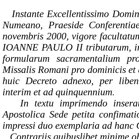
Instante Excellentissimo Domino
Numeano, Praeside Conferentiae 
novembris 2000, vigore facultat
IOANNE PAULO II tributarum, int
formularum sacramentalium pro
Missalis Romani pro dominicis et a
huic Decreto adnexo, per libe
interim et ad quinquennium.
In textu imprimendo inserat
Apostolica Sede petita confimati
impressi duo exemplaria ad hanc 
Contrariis quibuslibet minime ob